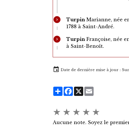
Turpin
Marianne, née en
1788 à Saint-André.
Turpin
Françoise, née e
à Saint-Benoît.
Date de dernière mise à jour : Su
Partager
Facebook
X
Email
★
★
★
★
★
Aucune note. Soyez le premier