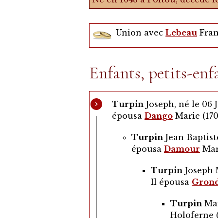
Union avec
Lebeau
Fran
Enfants, petits-enfa
Turpin
Joseph, né le 06 
épousa
Dango
Marie (1708
Turpin
Jean Baptiste
épousa
Damour
Mari
Turpin
Joseph M
Il épousa
Gron
Turpin
Mar
Holoferne (