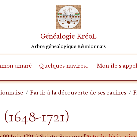
Généalogie KréoL
Arbre généalogique Réunionnais
mon amaré
Quelques navires...
Mon île s'appela
nionnaise
Partir à la découverte de ses racines
F
 (1648-1721)
e 09 Juin 1721 à Sainte-Suzanne [
Acte de décès, répe