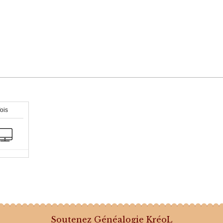
fois
Soutenez Généalogie KréoL