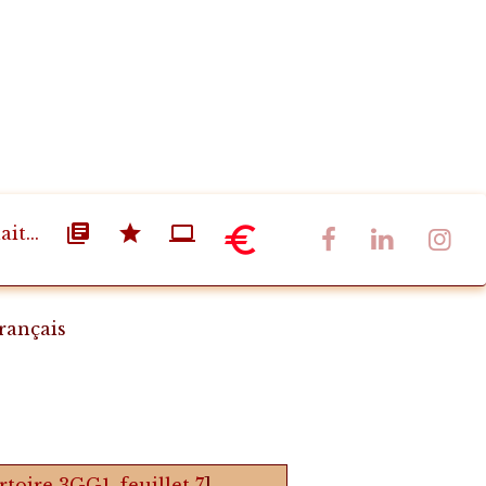
it...
rançais
rtoire 3GG1, feuillet 7
].